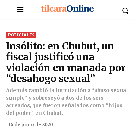
POLICIALES
Insólito: en Chubut, un
fiscal justificó una
violación en manada por
“desahogo sexual”
Además cambió la imputación a "abuso sexual
simple" y sobreseyó a dos de los seis
acusados, que fueron señalados como "hijos
del poder" en Chubut.
04 de junio de 2020