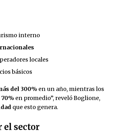
urismo interno
rnacionales
operadores locales
cios básicos
más del 300%
en un año, mientras los
n
70%
en promedio”, reveló Boglione,
idad
que esto genera.
 el sector