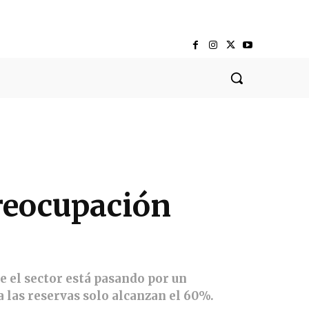
preocupación
ue el sector está pasando por un
as reservas solo alcanzan el 60%.