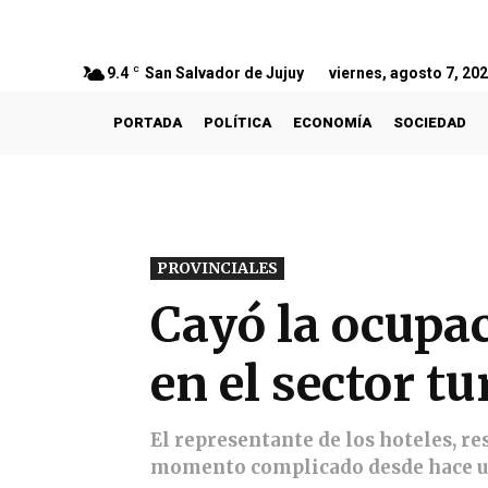
9.4
C
San Salvador de Jujuy
viernes, agosto 7, 20
PORTADA
POLÍTICA
ECONOMÍA
SOCIEDAD
PROVINCIALES
Cayó la ocupa
en el sector tu
El representante de los hoteles, re
momento complicado desde hace un