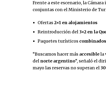
Frente a este escenario, la Cámar
conjuntas con el Ministerio de Tu
Ofertas
2×1 en alojamientos
Reintroducción del
3×2 en la Qu
Paquetes turísticos
combinado
“Buscamos hacer más
accesible
la 
del
norte argentino
“, señaló el di
mayo las reservas no superan el
3