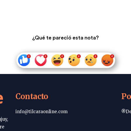
¿Qué te pareció esta nota?
e
Contacto
Po
info@tilcaraonline.com
®De
juy,
re