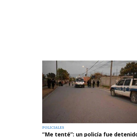
POLICIALES
“Me tenté”: un policía fue detenid