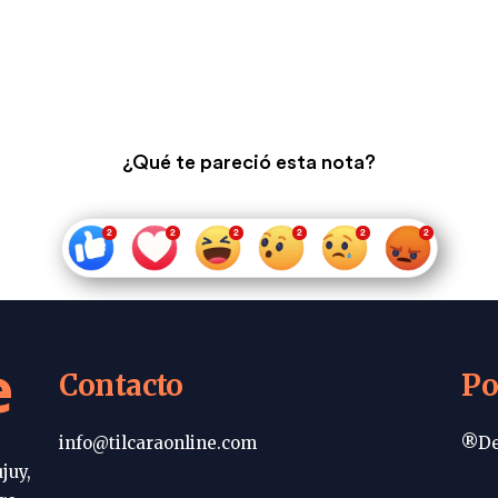
¿Qué te pareció esta nota?
e
Contacto
Po
info@tilcaraonline.com
®De
juy,