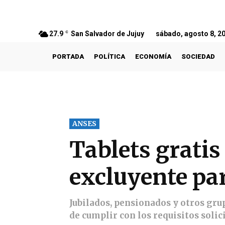
27.9
C
San Salvador de Jujuy
sábado, agosto 8, 2
PORTADA
POLÍTICA
ECONOMÍA
SOCIEDAD
ANSES
Tablets gratis
excluyente par
Jubilados, pensionados y otros gru
de cumplir con los requisitos solic