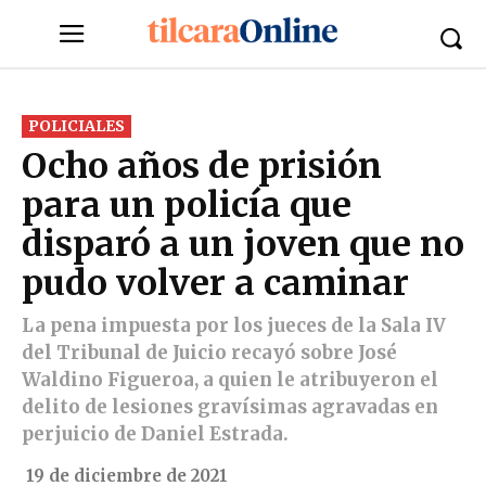
POLICIALES
Ocho años de prisión
para un policía que
disparó a un joven que no
pudo volver a caminar
La pena impuesta por los jueces de la Sala IV
del Tribunal de Juicio recayó sobre José
Waldino Figueroa, a quien le atribuyeron el
delito de lesiones gravísimas agravadas en
perjuicio de Daniel Estrada.
19 de diciembre de 2021