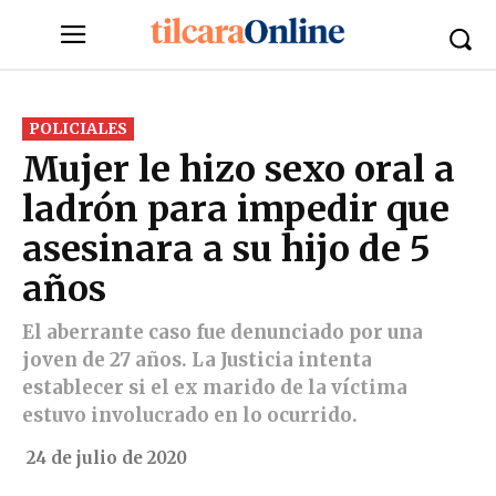
POLICIALES
Mujer le hizo sexo oral a
ladrón para impedir que
asesinara a su hijo de 5
años
El aberrante caso fue denunciado por una
joven de 27 años. La Justicia intenta
establecer si el ex marido de la víctima
estuvo involucrado en lo ocurrido.
24 de julio de 2020