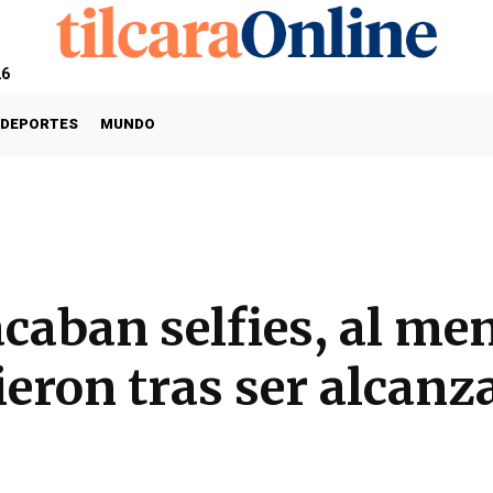
26
DEPORTES
MUNDO
caban selfies, al me
eron tras ser alcanz