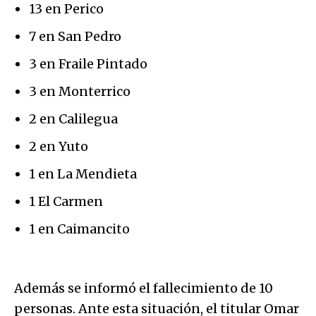
13 en Perico
7 en San Pedro
3 en Fraile Pintado
3 en Monterrico
2 en Calilegua
2 en Yuto
1 en La Mendieta
1 El Carmen
1 en Caimancito
Además se informó el fallecimiento de 10
personas. Ante esta situación, el titular Omar