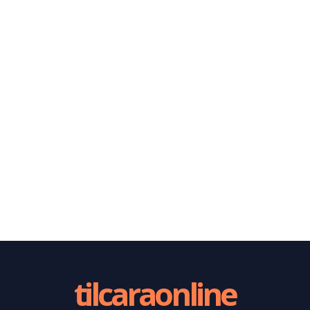
tilcaraonline