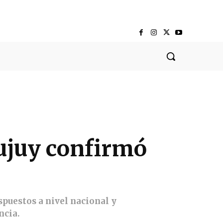
Jujuy confirmó
puestos a nivel nacional y
ncia.