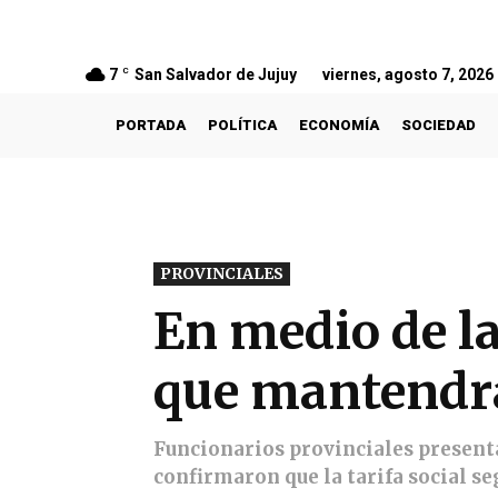
7
C
San Salvador de Jujuy
viernes, agosto 7, 2026
PORTADA
POLÍTICA
ECONOMÍA
SOCIEDAD
PROVINCIALES
En medio de la
que mantendrá 
Funcionarios provinciales presenta
confirmaron que la tarifa social s