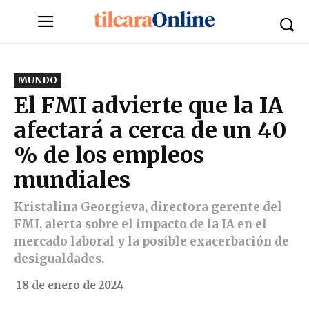
MUNDO
El FMI advierte que la IA
afectará a cerca de un 40
% de los empleos
mundiales
Kristalina Georgieva, directora gerente del
FMI, alerta sobre el impacto de la IA en el
mercado laboral y la posible exacerbación de
desigualdades.
18 de enero de 2024