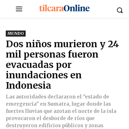
MUNDO
Dos niños murieron y 24
mil personas fueron
evacuadas por
inundaciones en
Indonesia
Las autoridades declararon el "estado de
emergencia" en Sumatra, lugar donde las
fuertes lluvias que azotan el norte de la isla
provocaron el desborde de ríos que
destruyeron edificios públicos y zonas