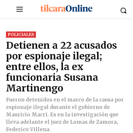
POLICIALES
Detienen a 22 acusados
por espionaje ilegal;
entre ellos, la ex
funcionaria Susana
Martinengo
Fueron detenidos en el marco de la causa por
espionaje ilegal durante el gobierno de
Mauricio Macri. Es en la investigación que
lleva adelante el juez de Lomas de Zamora,
Federico Villena.