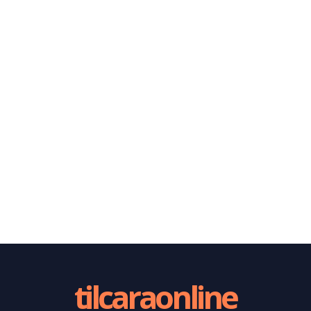
tilcaraonline