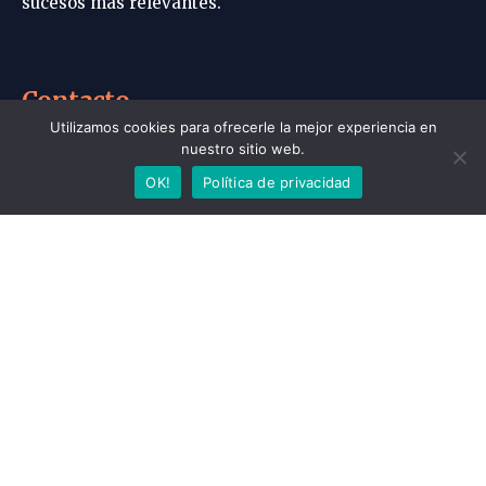
sucesos más relevantes.
Contacto
Utilizamos cookies para ofrecerle la mejor experiencia en
info@tilcaraonline.com
nuestro sitio web.
OK!
Política de privacidad
Política de Privacidad
®Derechos reservados 2020.
Portada | Tilcara Online
Política de privacidad
Contacto