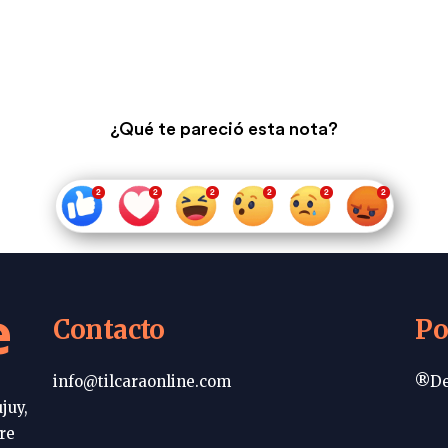
¿Qué te pareció esta nota?
e
Contacto
Po
info@tilcaraonline.com
®De
juy,
re