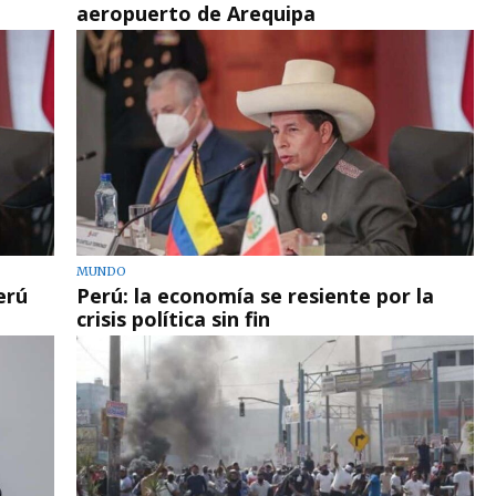
aeropuerto de Arequipa
MUNDO
erú
Perú: la economía se resiente por la
crisis política sin fin