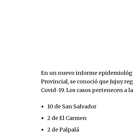
En un nuevo informe epidemiológi
Provincial, se conoció que Jujuy re
Covid-19. Los casos pertenecen a l
10 de San Salvador
2 de El Carmen
2 de Palpalá