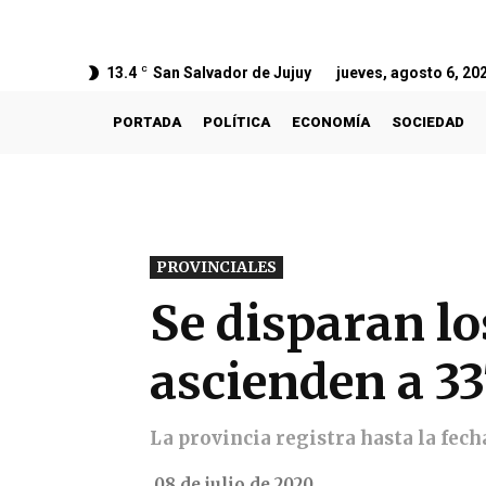
13.4
C
San Salvador de Jujuy
jueves, agosto 6, 20
PORTADA
POLÍTICA
ECONOMÍA
SOCIEDAD
PROVINCIALES
Se disparan lo
ascienden a 3
La provincia registra hasta la fech
08 de julio de 2020