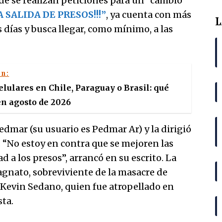
e se realizan peticiones para un “cambio
LA SALIDA DE PRESOS!!!”
, ya cuenta con más
L
 días y busca llegar, como mínimo, a las
én:
lulares en Chile, Paraguay o Brasil: qué
n agosto de 2026
edmar (su usuario es Pedmar Ar) y la dirigió
n. “No estoy en contra que se mejoren las
ad a los presos”, arrancó en su escrito. La
agnato, sobreviviente de la masacre de
 Kevin Sedano, quien fue atropellado en
sta.