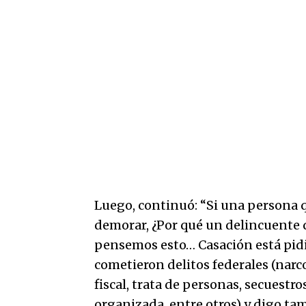
Luego, continuó: “Si una persona qu
demorar, ¿Por qué un delincuente q
pensemos esto… Casación está pid
cometieron delitos federales (narc
fiscal, trata de personas, secuestr
organizada, entre otros) y digo ta