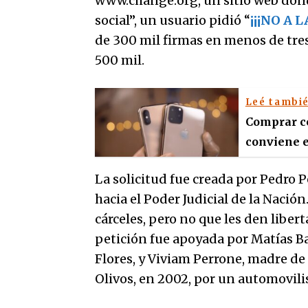
www.change.org, un sitio web dond
social”, un usuario pidió “
¡¡¡NO A 
de 300 mil firmas en menos de tres
500 mil.
Leé tambi
Comprar ce
conviene e
La solicitud fue creada por Pedro P
hacia el Poder Judicial de la Nació
cárceles, pero no que les den libert
petición fue apoyada por Matías B
Flores, y Viviam Perrone, madre de
Olivos, en 2002, por un automovili