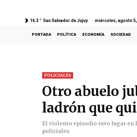
16.3
C
San Salvador de Jujuy
miércoles, agosto 5
PORTADA
POLÍTICA
ECONOMÍA
SOCIEDAD
POLICIALES
Otro abuelo ju
ladrón que qui
El violento episodio tuvo lugar en l
policiales.