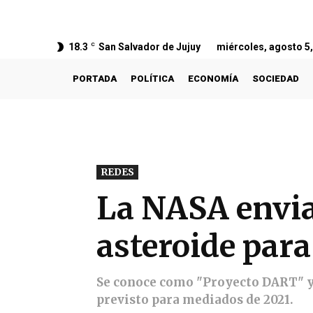
18.3
C
San Salvador de Jujuy
miércoles, agosto 5
PORTADA
POLÍTICA
ECONOMÍA
SOCIEDAD
REDES
La NASA envia
asteroide para
Se conoce como "Proyecto DART" y 
previsto para mediados de 2021.