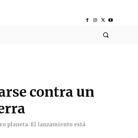
arse contra un
erra
o planeta. El lanzamiento está