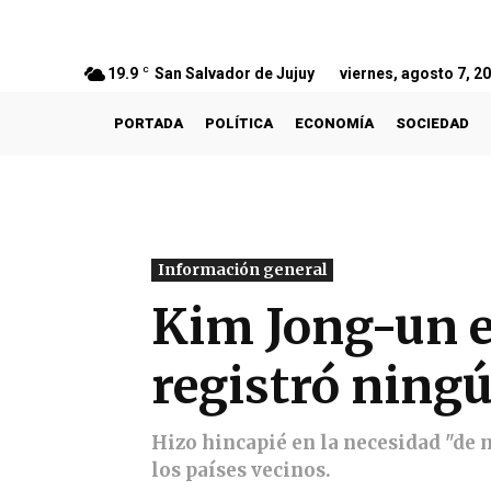
19.9
C
San Salvador de Jujuy
viernes, agosto 7, 2
PORTADA
POLÍTICA
ECONOMÍA
SOCIEDAD
Información general
Kim Jong-un e
registró ning
Hizo hincapié en la necesidad "de 
los países vecinos.