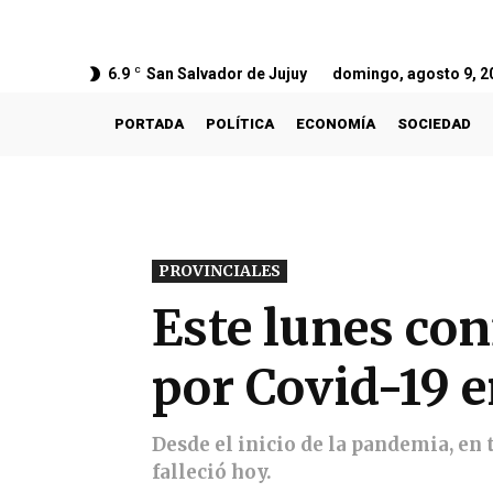
6.9
C
San Salvador de Jujuy
domingo, agosto 9, 2
PORTADA
POLÍTICA
ECONOMÍA
SOCIEDAD
PROVINCIALES
Este lunes co
por Covid-19 e
Desde el inicio de la pandemia, en 
falleció hoy.