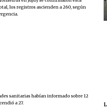
ronavirus en Jujuy se confirmaron esta
otal, los registros ascienden a 260, según
ergencia.
ades sanitarias habían informado sobre 12
cendió a 27.
L