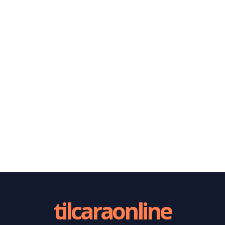
tilcaraonline