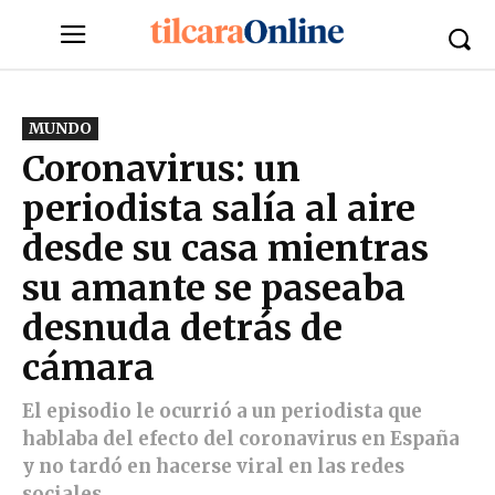
MUNDO
Coronavirus: un
periodista salía al aire
desde su casa mientras
su amante se paseaba
desnuda detrás de
cámara
El episodio le ocurrió a un periodista que
hablaba del efecto del coronavirus en España
y no tardó en hacerse viral en las redes
sociales.