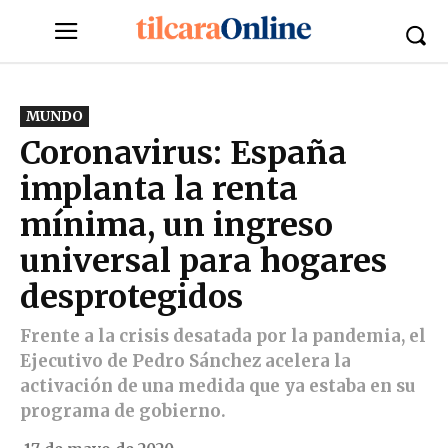
MUNDO
Coronavirus: España
implanta la renta
mínima, un ingreso
universal para hogares
desprotegidos
Frente a la crisis desatada por la pandemia, el
Ejecutivo de Pedro Sánchez acelera la
activación de una medida que ya estaba en su
programa de gobierno.