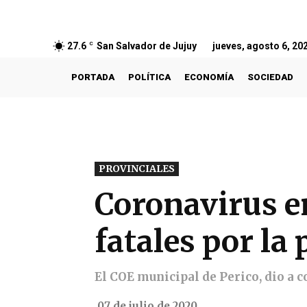
27.6
C
San Salvador de Jujuy
jueves, agosto 6, 20
PORTADA
POLÍTICA
ECONOMÍA
SOCIEDAD
PROVINCIALES
Coronavirus en
fatales por la
El COE municipal de Perico, dio a 
07 de julio de 2020