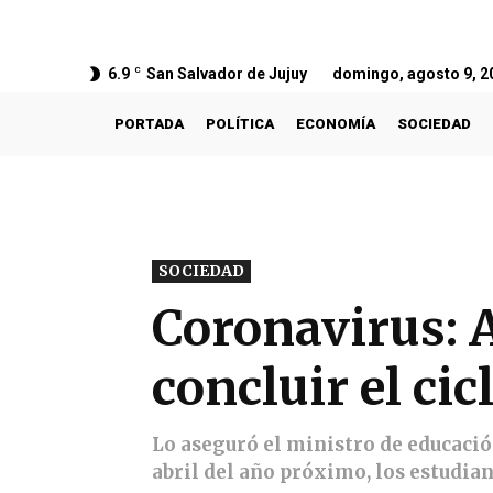
6.9
C
San Salvador de Jujuy
domingo, agosto 9, 2
PORTADA
POLÍTICA
ECONOMÍA
SOCIEDAD
SOCIEDAD
Coronavirus: 
concluir el cic
Lo aseguró el ministro de educació
abril del año próximo, los estudian