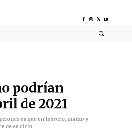
ño podrían
bril de 2021
pciones es que en febrero, marzo y
e de su ciclo.