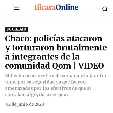
SOCIEDAD
Chaco: policías atacaron
y torturaron brutalmente
a integrantes de la
comunidad Qom | VIDEO
El hecho ocurrió el fin de semana y la familia
teme por su seguridad ya que fueron
amenazados por los efectivos de que si
contaban algo, iba a ser peor.
02 de junio de 2020