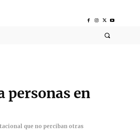
a personas en
itacional que no perciban otras