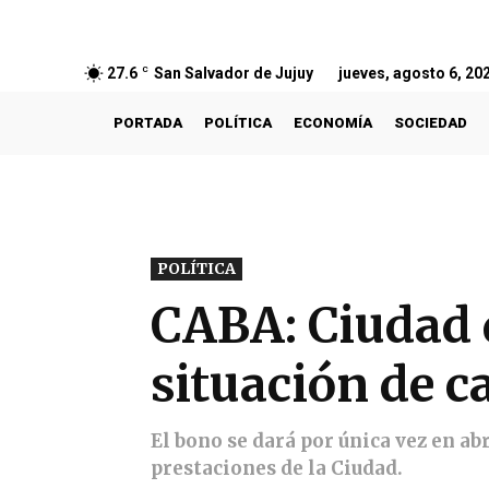
27.6
C
San Salvador de Jujuy
jueves, agosto 6, 20
PORTADA
POLÍTICA
ECONOMÍA
SOCIEDAD
POLÍTICA
CABA: Ciudad 
situación de ca
El bono se dará por única vez en ab
prestaciones de la Ciudad.