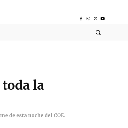
 toda la
rme de esta noche del COE.