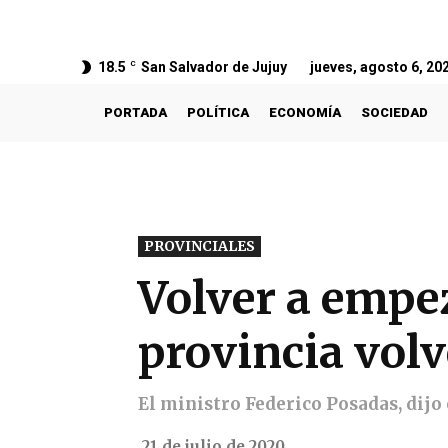
18.5
C
San Salvador de Jujuy
jueves, agosto 6, 20
PORTADA
POLÍTICA
ECONOMÍA
SOCIEDAD
PROVINCIALES
Volver a empez
provincia volve
El ministro Federico Posadas, dijo
21 de julio de 2020