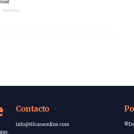
e
Contacto
Po
info@tilcaraonline.com
®De
juy,