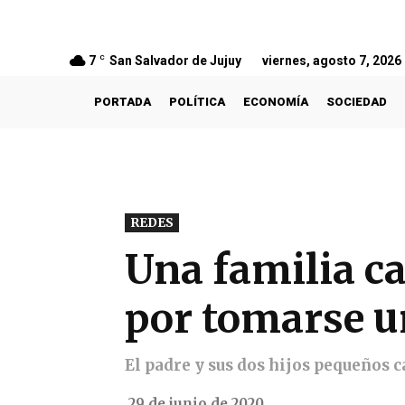
7
C
San Salvador de Jujuy
viernes, agosto 7, 2026
PORTADA
POLÍTICA
ECONOMÍA
SOCIEDAD
REDES
Una familia c
por tomarse un
El padre y sus dos hijos pequeños 
29 de junio de 2020