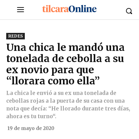
REDES
Una chica le mandó una
tonelada de cebolla a su
ex novio para que
“llorara como ella”
La chica le envió a su ex una tonelada de
cebollas rojas a la puerta de su casa con una
nota que decía: “He llorado durante tres días,
ahora es tu turno“.
19 de mayo de 2020