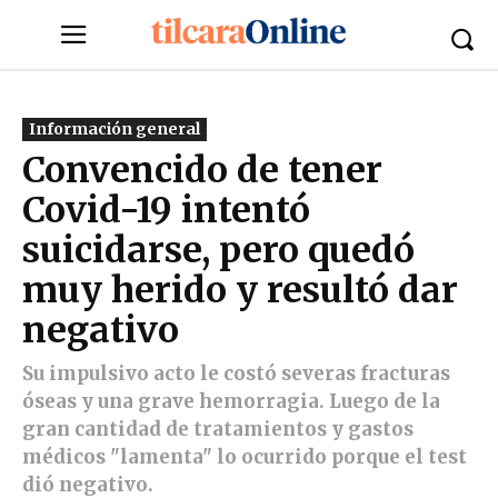
Información general
Convencido de tener
Covid-19 intentó
suicidarse, pero quedó
muy herido y resultó dar
negativo
Su impulsivo acto le costó severas fracturas
óseas y una grave hemorragia. Luego de la
gran cantidad de tratamientos y gastos
médicos "lamenta" lo ocurrido porque el test
dió negativo.