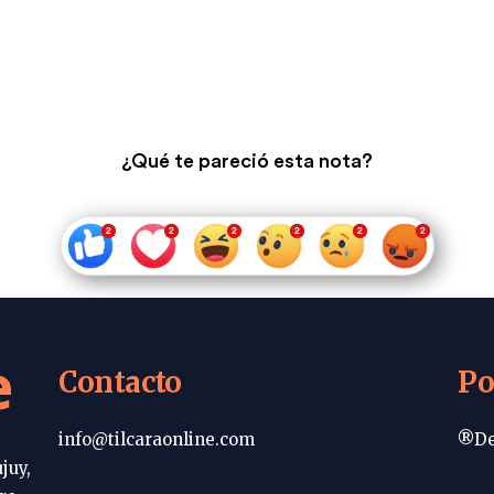
¿Qué te pareció esta nota?
e
Contacto
Po
info@tilcaraonline.com
®De
juy,