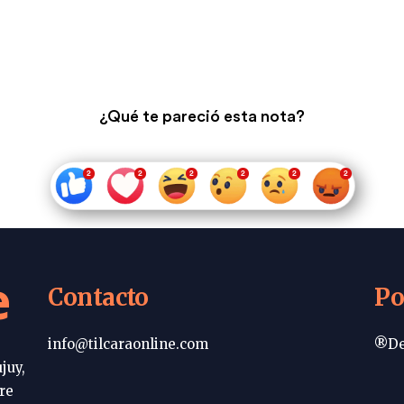
¿Qué te pareció esta nota?
e
Contacto
Po
info@tilcaraonline.com
®De
juy,
re