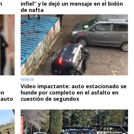
n
infiel” y le dejó un mensaje en el bidón
de nafta
VIDEOS
Video impactante: auto estacionado se
ón
hunde por completo en el asfalto en
 auto
cuestión de segundos