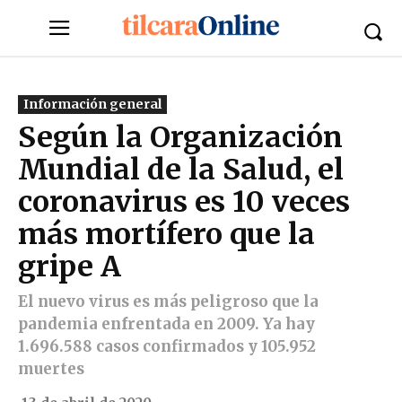
Información general
Según la Organización
Mundial de la Salud, el
coronavirus es 10 veces
más mortífero que la
gripe A
El nuevo virus es más peligroso que la
pandemia enfrentada en 2009. Ya hay
1.696.588 casos confirmados y 105.952
muertes