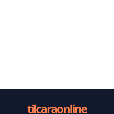
tilcaraonline