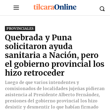
PROVINCIALES
Quebrada y Puna
solicitaron ayuda
sanitaria a Nación, pero
el gobierno provincial los
hizo retroceder
Luego de que varios intendentes y
comisionados de localidades jujeñas pidieran
asistencia al Presidente Alberto Fernández,
presiones del gobierno provincial los hizo
desistir y desmentir lo que habían firmado