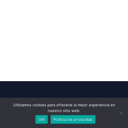
tilcaraonline
Utilizamos cookies para ofrecerle la mejor experiencia en
nuestro sitio web.
Portal Web de Noticias. Información de Jujuy,
OK!
Política de privacidad
Argentina y el Mundo. Videos y fotos sobre los