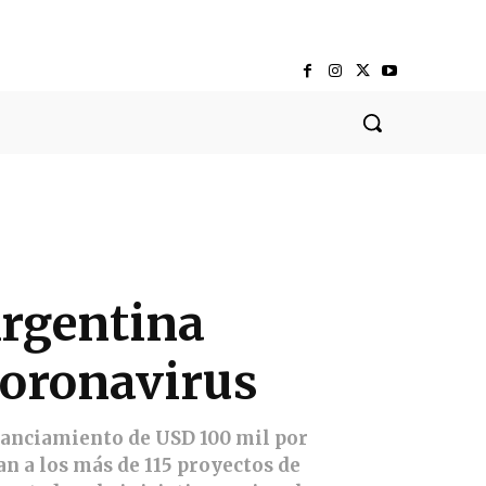
Argentina
coronavirus
inanciamiento de USD 100 mil por
an a los más de 115 proyectos de