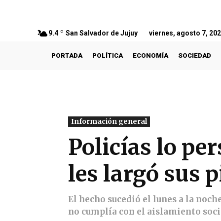
9.4
C
San Salvador de Jujuy
viernes, agosto 7, 20
PORTADA
POLÍTICA
ECONOMÍA
SOCIEDAD
Información general
Policías lo pe
les largó sus p
El hecho sucedió el lunes a la noch
no cumplía con el aislamiento soci