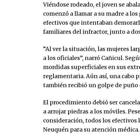
Viéndose rodeado, el joven se abala
comenzó a llamar a su madre a los g
efectivos que intentaban demorarlo
familiares del infractor, junto a do
“Al ver la situación, las mujeres l
a los oficiales”, narró Cañicul. Segú
mordidas superficiales en sus ext
reglamentaria. Aún así, una cabo p
también recibió un golpe de puño 
El procedimiento debió ser cancel
a arrojar piedras a los móviles. Pes
consideración, todos los efectivos 
Neuquén para su atención médica.