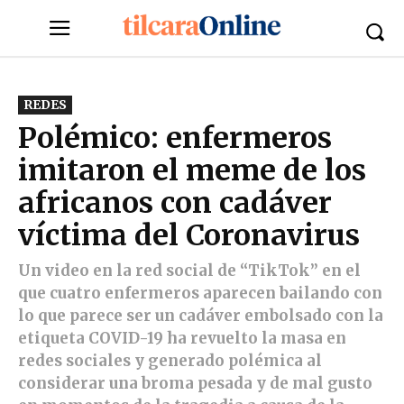
REDES
Polémico: enfermeros
imitaron el meme de los
africanos con cadáver
víctima del Coronavirus
Un video en la red social de “TikTok” en el
que cuatro enfermeros aparecen bailando con
lo que parece ser un cadáver embolsado con la
etiqueta COVID-19 ha revuelto la masa en
redes sociales y generado polémica al
considerar una broma pesada y de mal gusto