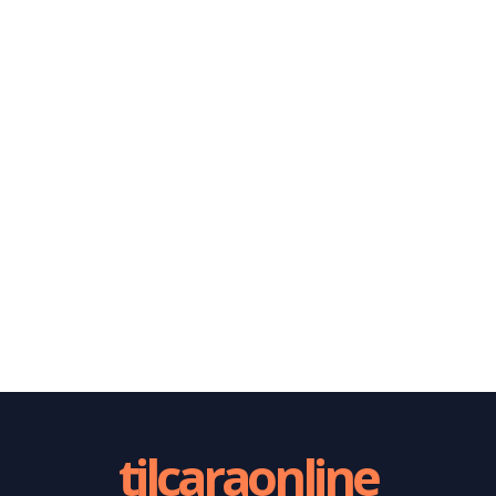
tilcaraonline