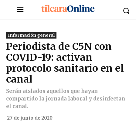
Información general
Periodista de C5N con
COVID-19: activan
protocolo sanitario en el
canal
Serán aislados aquellos que hayan
compartido la jornada laboral y desinfectan
el canal.
27 de junio de 2020