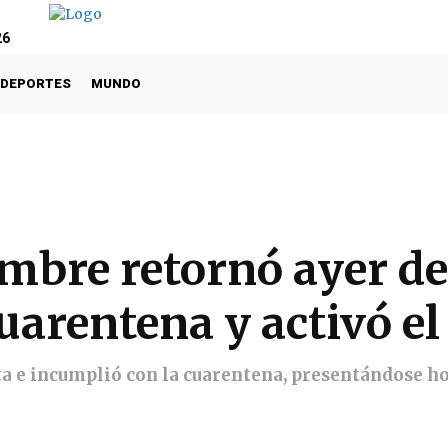
26
DEPORTES
MUNDO
mbre retornó ayer de
uarentena y activó el
a e incumplió con la cuarentena, presentándose ho