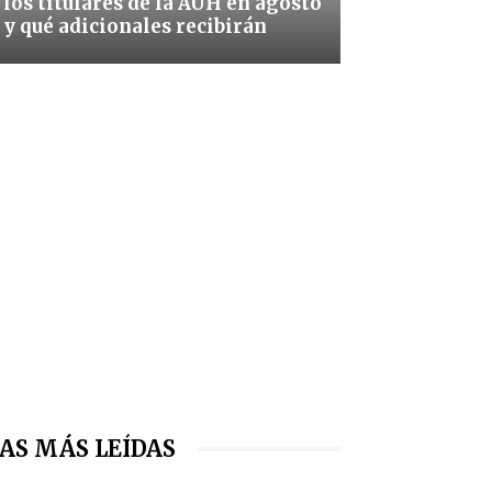
los titulares de la AUH en agosto
y qué adicionales recibirán
AS MÁS LEÍDAS