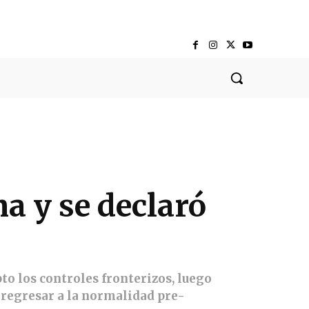
a y se declaró
to los controles fronterizos, luego
n regresar a la normalidad pre-