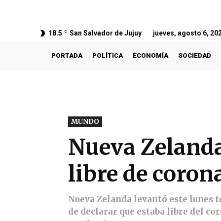
18.5
C
San Salvador de Jujuy
jueves, agosto 6, 20
PORTADA
POLÍTICA
ECONOMÍA
SOCIEDAD
MUNDO
Nueva Zelanda 
libre de coron
Nueva Zelanda levantó este lunes t
de declarar que estaba libre del c