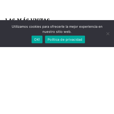
Utilizamos cookies para ofrecerle la mejor experiencia en
nuestro sitio web.
OK!
Política de privacidad
TRENDING
ANSES
Aumento confirmado y bono
incluido: ANSES confirmó quiénes
cobran desde el 10 de agosto