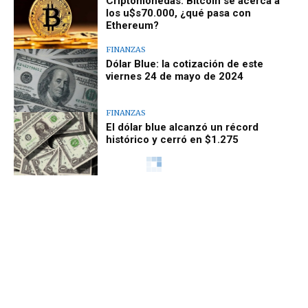
Criptomonedas: Bitcoin se acerca a
los u$s70.000, ¿qué pasa con
Ethereum?
FINANZAS
Dólar Blue: la cotización de este
viernes 24 de mayo de 2024
FINANZAS
El dólar blue alcanzó un récord
histórico y cerró en $1.275
FINANZAS
El Dólar Blue volvió a subir y tocó
máximos desde enero
FINANZAS
Bitcoin aumentó un 10,4% en la
semana y ronda los u$s67.000
FINANZAS