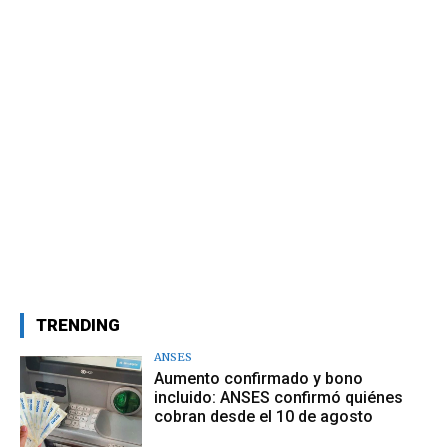
Dólar blue alcanzó nuevo récord:
subió $60 en tres días
FINANZAS
Cathie Wood: Bitcoin podría alcanzar
los u$s3,8 millones para 2030
FINANZAS
Plazo Fijo: Con nueva tasa de interés,
¿cómo ganar más de $40.000 por
mes?
FINANZAS
Criptomonedas se recuperan
levemente tras tendencia bajista:
Bitcoin superó los 65 mil dólares
FINANZAS
Criptomonedas: Bitcoin y Ethereum se
mantienen, Dogecoin registra baja