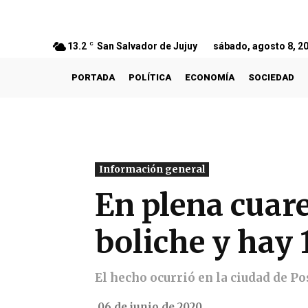
13.2
C
San Salvador de Jujuy
sábado, agosto 8, 2
PORTADA
POLÍTICA
ECONOMÍA
SOCIEDAD
Información general
En plena cuare
boliche y hay
El hecho ocurrió en la ciudad de Po
06 de junio de 2020