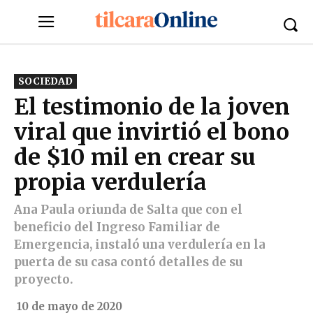
SOCIEDAD
El testimonio de la joven
viral que invirtió el bono
de $10 mil en crear su
propia verdulería
Ana Paula oriunda de Salta que con el
beneficio del Ingreso Familiar de
Emergencia, instaló una verdulería en la
puerta de su casa contó detalles de su
proyecto.
10 de mayo de 2020