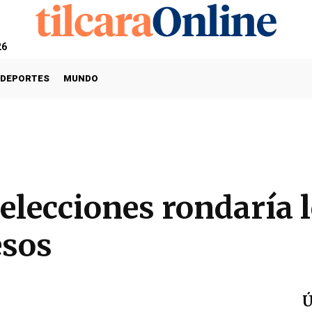
26
DEPORTES
MUNDO
 elecciones rondaría 
esos
Ú