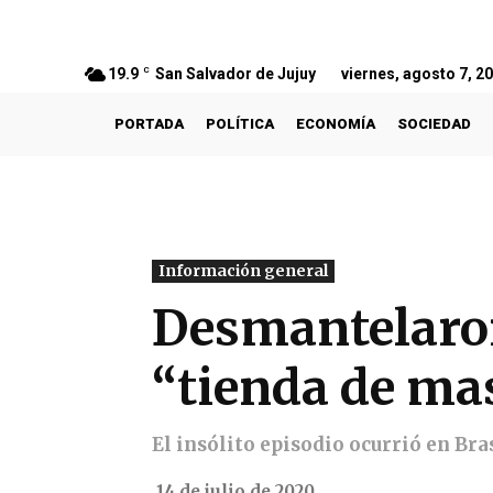
19.9
C
San Salvador de Jujuy
viernes, agosto 7, 2
PORTADA
POLÍTICA
ECONOMÍA
SOCIEDAD
Información general
Desmantelaron
“tienda de ma
El insólito episodio ocurrió en Bra
14 de julio de 2020